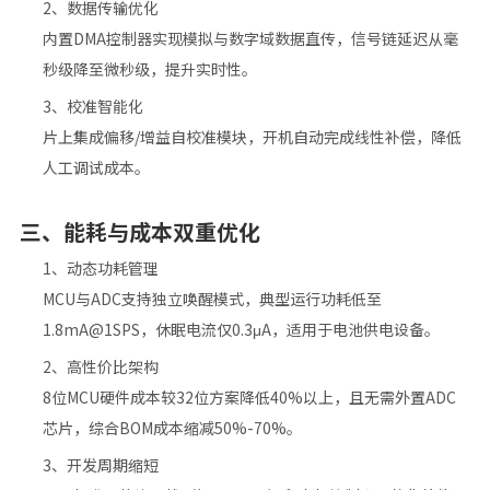
2、数据传输优化‌
内置DMA控制器实现模拟与数字域数据直传，信号链延迟从毫
秒级降至微秒级，提升实时性。
‌3、校准智能化‌
片上集成偏移/增益自校准模块，开机自动完成线性补偿，降低
人工调试成本。
三、‌
能耗与成本双重优化
1、动态功耗管理‌
MCU与ADC支持独立唤醒模式，典型运行功耗低至
1.8mA@1SPS，休眠电流仅0.3μA，适用于电池供电设备。
‌2、高性价比架构‌
8位MCU
硬件成本较32位方案降低40%以上，且无需外置ADC
芯片，综合BOM成本缩减50%-70%。
3、开发周期缩短‌