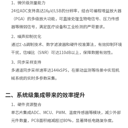
‌1、微伏级测量能力‌
24位ADC
支持高达16μV/LSB的分辨率，结合可编程增益放大器
（PGA）的多级放大功能，可直接处理生物电信号、压力传感
器等微弱信号，满足医疗设备和工业检测的严苛要求。
‌2、噪声抑制优化‌
通过Σ-Δ调制技术、数字滤波器和硬件校准算法，有效抑制环境
干扰，信噪比（SNR）可达110dB以上，保障数据有效性。
‌3、同步采样支持‌
多通道同步采样速率达144kSPS，在振动监测等场景中实现机
械系统的实时多参数采集。
二、‌
系统级集成带来的效率提升
‌1、硬件资源整合‌
单芯片集成ADC、MCU、PWM、温度传感器等模块，减少外部
元件数量，PCB面积缩减超过80%，显著降低电路复杂度。