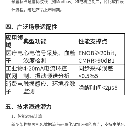
预置标准通信协议栈（如Modbus）和电机控制库，简化软件设
计流程，缩短产品上市周期。
四、‌
广泛场景适配性
应用领
典型功能
性能支撑点
域
医疗电
心电信号采集、血糖
ENOB≥20bit,
子
浓度检测
CMRR>90dB1
工业物
4-20mA电流环控
同步采样误差
联网
制、振动频谱分析
<0.5%5
消费电
触摸感应、环境参数
唤醒时间<2μs8
子
监测
五、‌
技术演进潜力
‌1、智能边缘计算‌
新型架构探索ADC数据流与轻量化AI加速器的直连，支持本地化